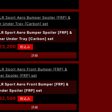
LR Sport Aero Bumper Spoiler [FRP] &
ear Under Tray [Carbon] set
23,200
詳細
LR Sport Aero Front Bumper [FRP] &
nder Spoiler [FRP] set
92,500
詳細