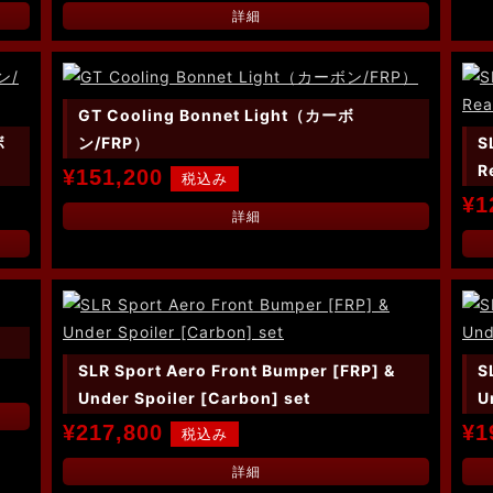
詳細
GT Cooling Bonnet Light（カーボ
ボ
ン/FRP）
S
R
¥151,200
¥1
詳細
SLR Sport Aero Front Bumper [FRP] &
S
Under Spoiler [Carbon] set
U
¥217,800
¥1
詳細