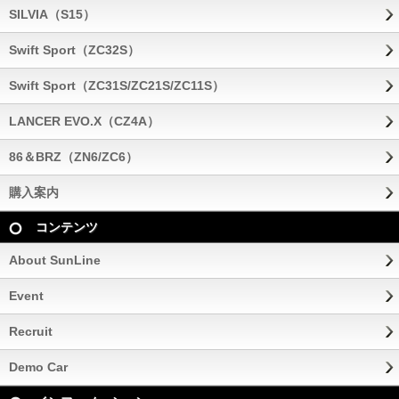
SILVIA（S15）
Swift Sport（ZC32S）
Swift Sport（ZC31S/ZC21S/ZC11S）
LANCER EVO.X（CZ4A）
86＆BRZ（ZN6/ZC6）
購入案内
コンテンツ
About SunLine
Event
Recruit
Demo Car