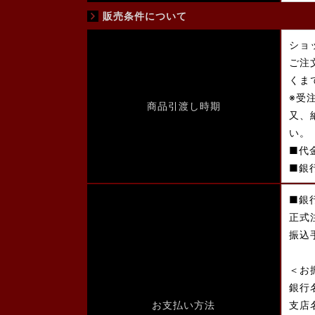
販売条件について
ショ
ご注
くま
※受
商品引渡し時期
又、
い。
■代
■銀
■銀
正式
振込
＜お
銀行
お支払い方法
支店