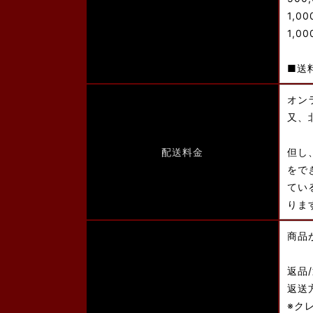
1,0
1,0
■送
オン
又、
配送料金
但し
をで
てい
りま
商品
返品
返送
※ク