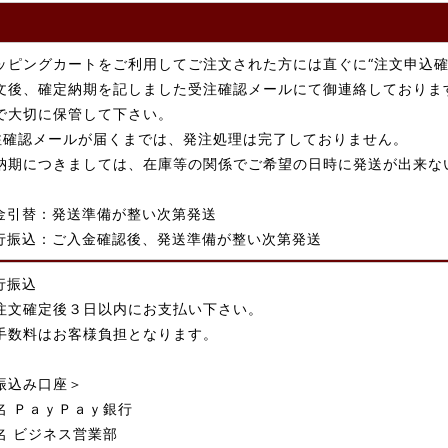
ッピングカートをご利用してご注文された方には直ぐに“注文申込確
文後、確定納期を記しました受注確認メールにて御連絡しておりま
で大切に保管して下さい。
注確認メールが届くまでは、発注処理は完了しておりません。
納期につきましては、在庫等の関係でご希望の日時に発送が出来な
金引替：発送準備が整い次第発送
行振込：ご入金確認後、発送準備が整い次第発送
行振込
注文確定後３日以内にお支払い下さい。
手数料はお客様負担となります。
振込み口座＞
名 ＰａｙＰａｙ銀行
名 ビジネス営業部