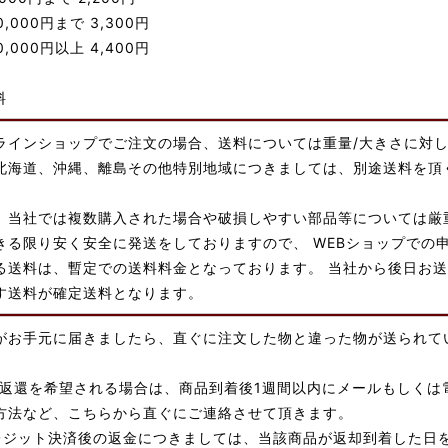
00,000円まで 3,300円
00,000円以上 4,400円
料
ラインショップでご注文の場合、送料については重量/大きさに対
北海道、沖縄、離島その他特別地域につきましては、別途送料を頂
、当社では複数購入された場合や破損しやすい部品等については厳
きる限り安く安全に発送をしておりますので、 WEBショップでの
る送料は、暫定での送料料金となっております。 当社から後日お送
す送料が確定送料となります。
がお手元に届きましたら、直ぐに注文した物と違った物が送られて
/返還を希望される場合は、商品到着後1週間以内にメールもしくは
方法など、こちらから直ぐにご連絡させて頂きます。
レジット決済後の返金につきましては、当該商品が返却到着した日