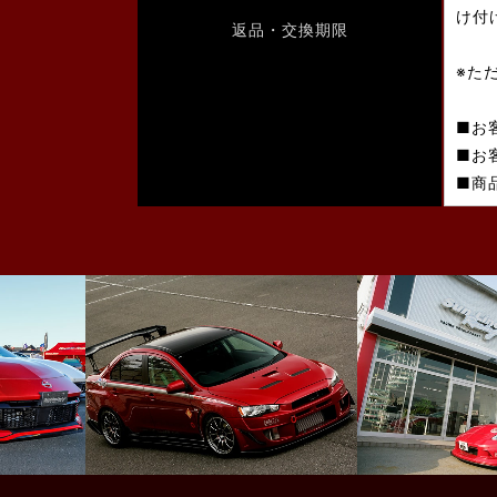
け付
返品・交換期限
※た
■お
■お
■商