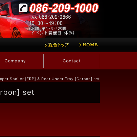
Company
Contact
per Spoiler [FRP] & Rear Under Tray [Carbon] set
rbon] set