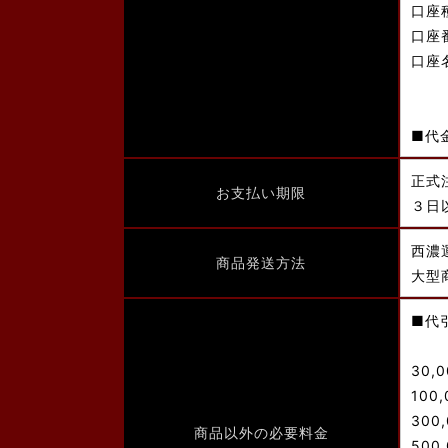
口座
口座
口座
■代
正式
お支払い期限
３日
西濃
商品発送方法
大型
■代
30,
100
300
商品以外の必要料金
500