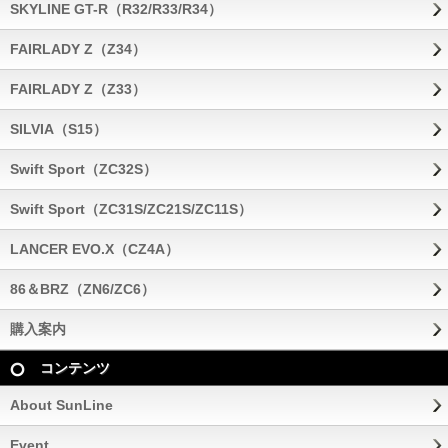
SKYLINE GT-R（R32/R33/R34）
FAIRLADY Z（Z34）
FAIRLADY Z（Z33）
SILVIA（S15）
Swift Sport（ZC32S）
Swift Sport（ZC31S/ZC21S/ZC11S）
LANCER EVO.X（CZ4A）
86＆BRZ（ZN6/ZC6）
購入案内
コンテンツ
About SunLine
Event