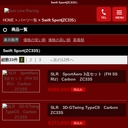
Swift Sport(ZC33S）
TEL
MENU
HOME
>
パーツ一覧
> Swift Sport(ZC33S）
商品一覧
表示順序
価格の安い順
価格の高い順
新着順
Swift Sport(ZC33S）
総数33件
1
｜
2
｜
3
→次の12件へ
SLR SportAero 3点セット（FH SS
RU） Carbon ZC33S
¥286,000
SLR 3D-GTwing TypeCII Carbon
ZC33S
¥171,600