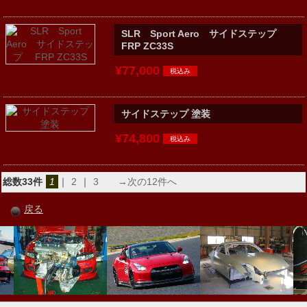
SLR Sport Aero サイドステップ
FRP ZC33S
¥77,000
サイドステップ 塗装
¥74,800
総数33件
1
｜
2
｜
3
→次の12件へ
戻る