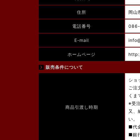
住所
岡山
電話番号
086-
E-mail
info
ホームページ
http
販売条件について
ショ
ご注
くま
※受
商品引渡し時期
又、
い。
■代
■銀