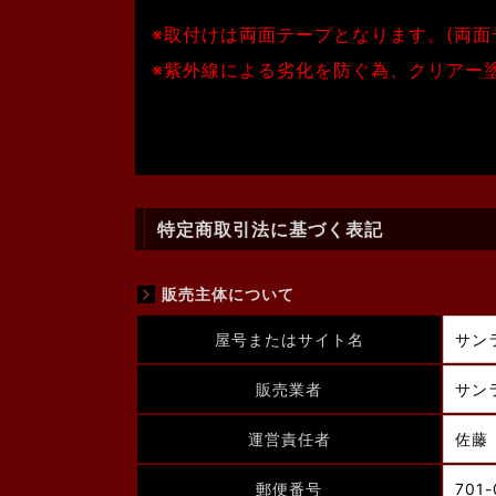
※取付けは両面テープとなります。(両面
※紫外線による劣化を防ぐ為、クリアー
特定商取引法に基づく表記
販売主体について
屋号またはサイト名
サン
販売業者
サン
運営責任者
佐藤
郵便番号
701-