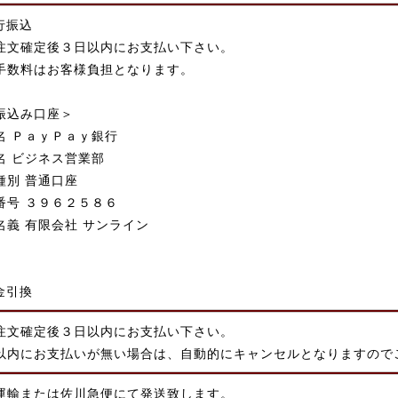
行振込
注文確定後３日以内にお支払い下さい。
手数料はお客様負担となります。
振込み口座＞
名 ＰａｙＰａｙ銀行
名 ビジネス営業部
種別 普通口座
番号 ３９６２５８６
名義 有限会社 サンライン
金引換
注文確定後３日以内にお支払い下さい。
以内にお支払いが無い場合は、自動的にキャンセルとなりますので
運輸または佐川急便にて発送致します。