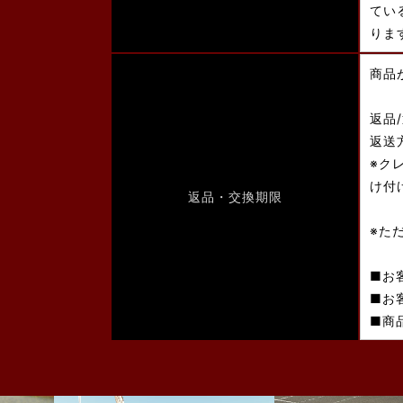
てい
りま
商品
返品
返送
※ク
け付
返品・交換期限
※た
■お
■お
■商