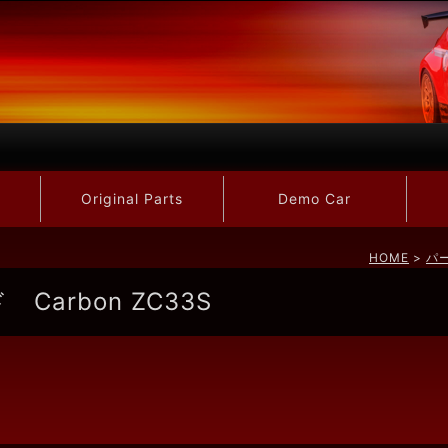
Original Parts
Demo Car
HOME
>
パ
arbon ZC33S