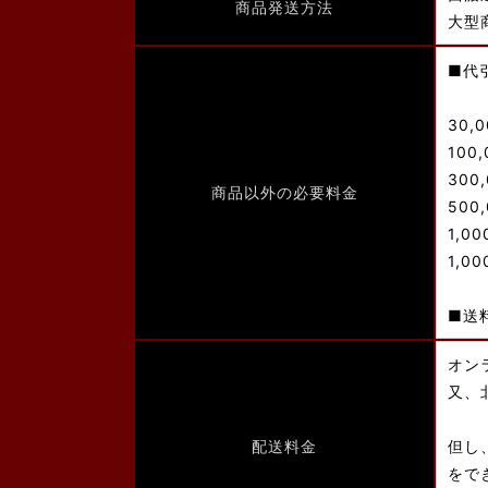
商品発送方法
大型
■代
30,
100
300
商品以外の必要料金
500
1,0
1,0
■送
オン
又、
配送料金
但し
をで