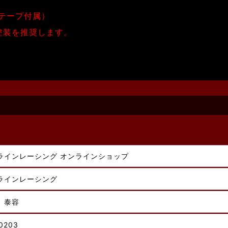
テープ付属）
塗装を推奨します。
ラインレーシング オンラインショップ
ラインレーシング
 泰容
0203