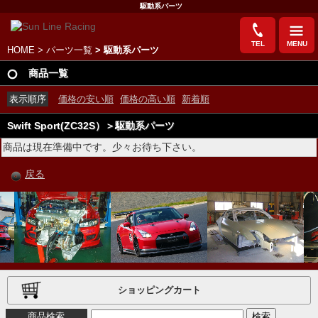
駆動系パーツ
TEL
MENU
HOME
>
パーツ一覧
> 駆動系パーツ
商品一覧
表示順序
価格の安い順
価格の高い順
新着順
Swift Sport(ZC32S）＞駆動系パーツ
商品は現在準備中です。少々お待ち下さい。
戻る
ショッピングカート
商品検索