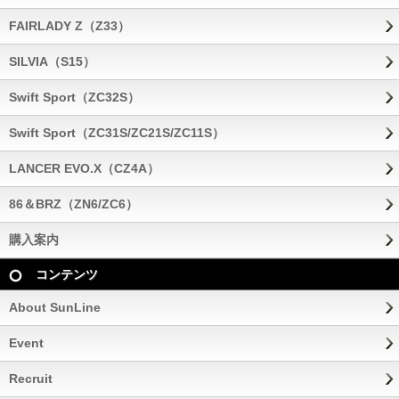
FAIRLADY Z（Z33）
SILVIA（S15）
Swift Sport（ZC32S）
Swift Sport（ZC31S/ZC21S/ZC11S）
LANCER EVO.X（CZ4A）
86＆BRZ（ZN6/ZC6）
購入案内
コンテンツ
About SunLine
Event
Recruit