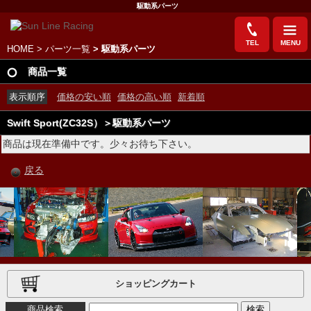
駆動系パーツ
TEL
MENU
HOME
>
パーツ一覧
> 駆動系パーツ
商品一覧
表示順序
価格の安い順
価格の高い順
新着順
Swift Sport(ZC32S）＞駆動系パーツ
商品は現在準備中です。少々お待ち下さい。
戻る
ショッピングカート
商品検索