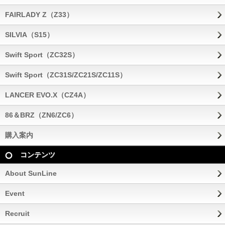
FAIRLADY Z（Z33）
SILVIA（S15）
Swift Sport（ZC32S）
Swift Sport（ZC31S/ZC21S/ZC11S）
LANCER EVO.X（CZ4A）
86＆BRZ（ZN6/ZC6）
購入案内
コンテンツ
About SunLine
Event
Recruit