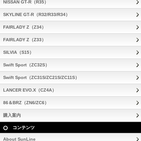
NISSAN GT-R（R35）
SKYLINE GT-R（R32/R33/R34）
FAIRLADY Z（Z34）
FAIRLADY Z（Z33）
SILVIA（S15）
Swift Sport（ZC32S）
Swift Sport（ZC31S/ZC21S/ZC11S）
LANCER EVO.X（CZ4A）
86＆BRZ（ZN6/ZC6）
購入案内
コンテンツ
About SunLine