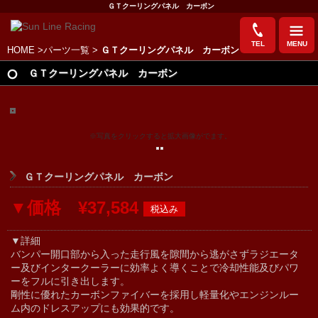
ＧＴクーリングパネル カーボン
TEL
MENU
HOME
>
パーツ一覧
>
ＧＴクーリングパネル カーボン
ＧＴクーリングパネル カーボン
※写真をクリックすると拡大画像がでます。
ＧＴクーリングパネル カーボン
▼価格 ¥37,584
▼詳細
バンパー開口部から入った走行風を隙間から逃がさずラジエータ
ー及びインタークーラーに効率よく導くことで冷却性能及びパワ
ーをフルに引き出します。
剛性に優れたカーボンファイバーを採用し軽量化やエンジンルー
ム内のドレスアップにも効果的です。