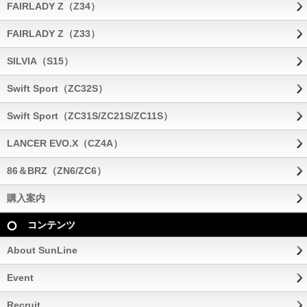
FAIRLADY Z（Z34）
FAIRLADY Z（Z33）
SILVIA（S15）
Swift Sport（ZC32S）
Swift Sport（ZC31S/ZC21S/ZC11S）
LANCER EVO.X（CZ4A）
86＆BRZ（ZN6/ZC6）
購入案内
コンテンツ
About SunLine
Event
Recruit