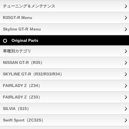
チューニング＆メンテナンス
R35GT-R Menu
Skyline GT-R Ｍenu
Original Parts
車種別カテゴリ
NISSAN GT-R（R35）
SKYLINE GT-R（R32/R33/R34）
FAIRLADY Z（Z34）
FAIRLADY Z（Z33）
SILVIA（S15）
Swift Sport（ZC32S）