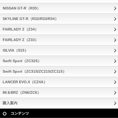
NISSAN GT-R（R35）
SKYLINE GT-R（R32/R33/R34）
FAIRLADY Z（Z34）
FAIRLADY Z（Z33）
SILVIA（S15）
Swift Sport（ZC32S）
Swift Sport（ZC31S/ZC21S/ZC11S）
LANCER EVO.X（CZ4A）
86＆BRZ（ZN6/ZC6）
購入案内
コンテンツ