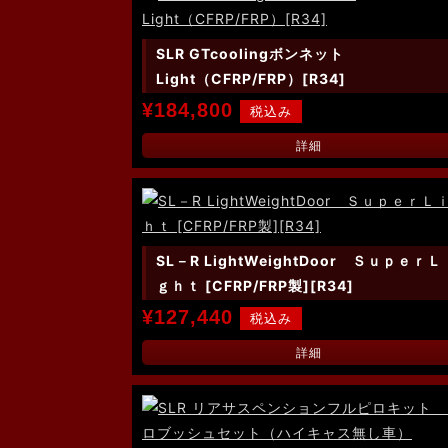
SLR GTcoolingボンネット
Light（CFRP/FRP）[R34]
¥184,800
詳細
SL－R LightWeightDoor ＳｕｐｅｒＬ
ｇｈｔ [CFRP/FRP製][R34]
¥127,440
詳細