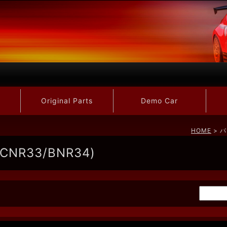
Original Parts
Demo Car
HOME
> パ
BCNR33/BNR34)