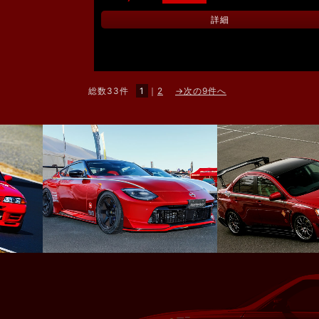
詳細
総数33件
1
｜
2
→次の9件へ