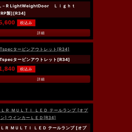
L－R LightWeightDoor Ｌｉｇｈｔ
FRP製][R34]
5,600
詳細
Tspecタービンアウトレット[R34]
1,840
詳細
ＬＲ ＭＵＬＴＩ ＬＥＤ テールランプ [オプ