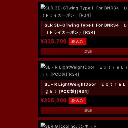
SLR 3D-GTwing Type II For BNR34 
（ドライカーボン）[R34]
¥315,700
詳細
SL－R LightWeightDoor ＥｘｔｒａＬ
ｇｈｔ [PCC製][R34]
¥205,200
詳細