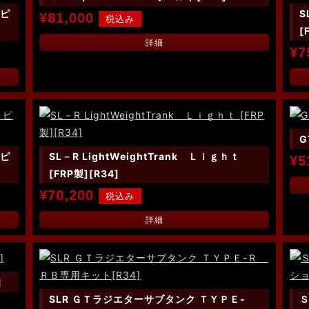
 ピ
S
¥81,000
[
詳細
¥7
G
 ピ
SL－R LightWeightTrank Ｌｉｇｈｔ
¥5
[FRP製][R34]
¥70,200
詳細
]
SLR ＧＴラジエターサブタンク ＴＹＰＥ-
Ｓ