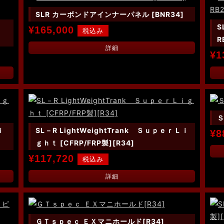
SLR カーボンドアインナーパネル [BNR34]
S
¥165,000
R
詳細
¥1
Ｓ
ｉ
SL－R LightWeightTrank ＳｕｐｅｒＬｉ
¥8
ｇｈｔ [CFRP/FRP製][R34]
¥117,720
詳細
ＧＴｓｐｅｃ ＥＸマニホールド[R34]