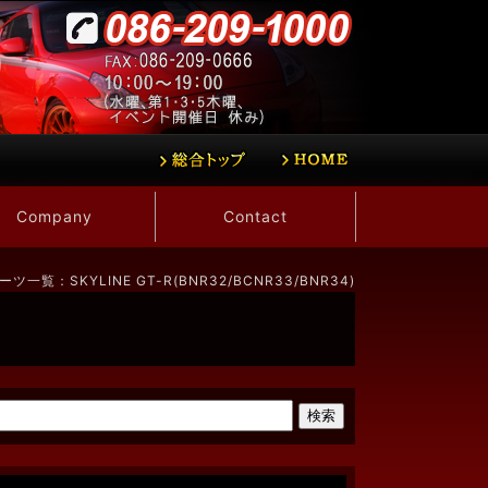
Company
Contact
ーツ一覧：SKYLINE GT-R(BNR32/BCNR33/BNR34)