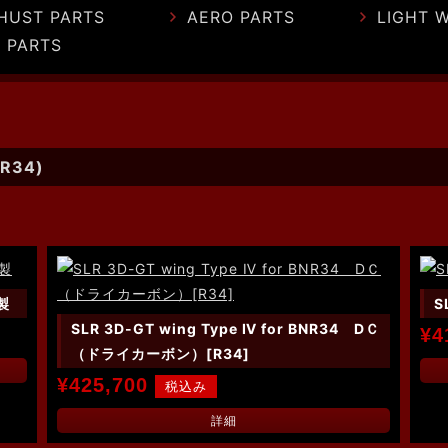
HUST PARTS
AERO PARTS
LIGHT 
 PARTS
NR34)
製
S
SLR 3D-GT wing Type Ⅳ for BNR34 DＣ
¥4
（ドライカーボン）[R34]
¥425,700
詳細