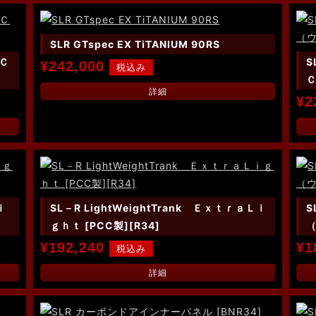
SLR GTspec EX TiTANIUM 90RS
ＤＣ
S
¥242,000
Ｃ
詳細
¥2
ｉ
SL－R LightWeightTrank ＥｘｔｒａＬｉ
S
ｇｈｔ [PCC製][R34]
（
¥192,240
¥1
詳細