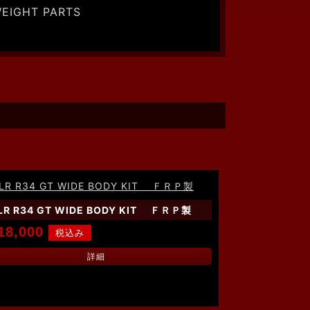
WEIGHT PARTS
LR R34 GT WIDE BODY KIT ＦＲＰ製
18,000
詳細