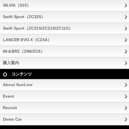
SILVIA（S15）
Swift Sport（ZC32S）
Swift Sport（ZC31S/ZC21S/ZC11S）
LANCER EVO.X（CZ4A）
86＆BRZ（ZN6/ZC6）
購入案内
コンテンツ
About SunLine
Event
Recruit
Demo Car