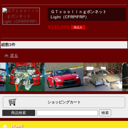
ＧＴｃｏｏｌｉｎｇボンネット
Light（CFRP/FRP）
¥132,000
総数3件
戻る
ショッピングカート
商品検索
HOME