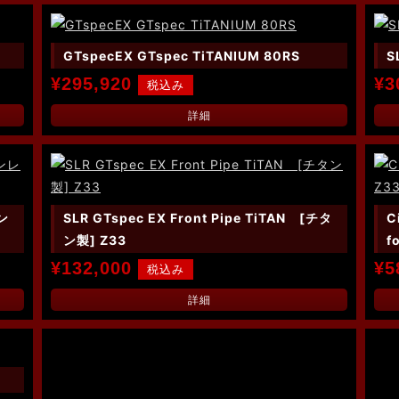
GTspecEX GTspec TiTANIUM 80RS
S
¥295,920
¥3
詳細
テン
SLR GTspec EX Front Pipe TiTAN [チタ
C
ン製] Z33
f
¥132,000
¥5
詳細