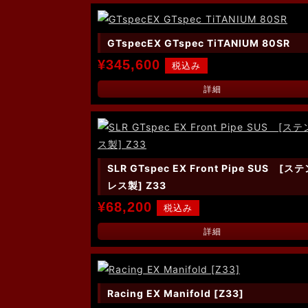
GTspecEX GTspec TiTANIUM 80SR
¥345,600
詳細
SLR GTspec EX Front Pipe SUS [ス
レス製] Z33
¥68,200
詳細
Racing EX Manifold [Z33]