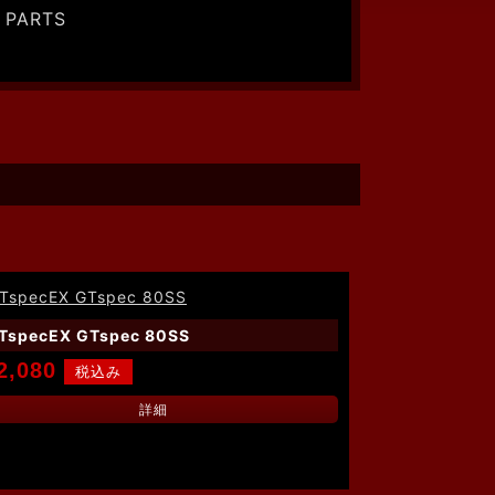
 PARTS
TspecEX GTspec 80SS
2,080
詳細