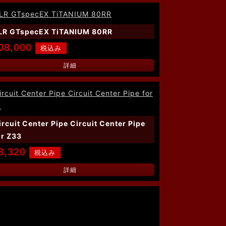
LR GTspecEX TiTANIUM 80RR
08,000
詳細
ircuit Center Pipe Circuit Center Pipe
or Z33
8,320
詳細