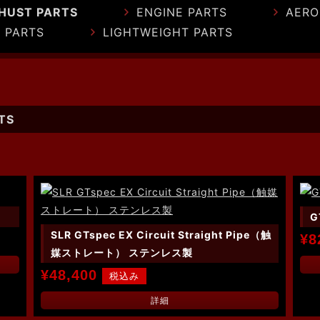
HUST PARTS
ENGINE PARTS
AERO
 PARTS
LIGHTWEIGHT PARTS
TS
G
SLR GTspec EX Circuit Straight Pipe（触
¥8
媒ストレート） ステンレス製
¥48,400
詳細