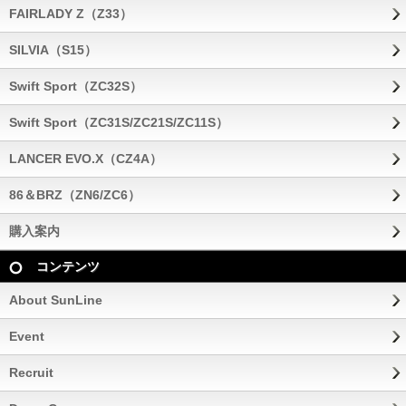
FAIRLADY Z（Z33）
SILVIA（S15）
Swift Sport（ZC32S）
Swift Sport（ZC31S/ZC21S/ZC11S）
LANCER EVO.X（CZ4A）
86＆BRZ（ZN6/ZC6）
購入案内
コンテンツ
About SunLine
Event
Recruit