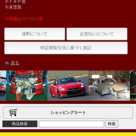
※ＦＲＰ製
※未塗装
※画像はカーボン製
送料について
お支払いについて
特定商取引法に基づく表記
戻る
ショッピングカート
商品検索