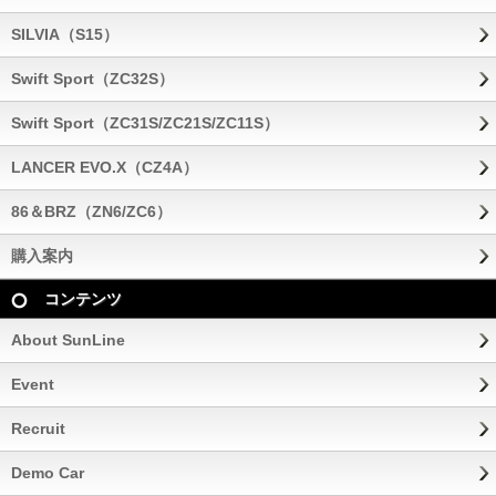
SILVIA（S15）
Swift Sport（ZC32S）
Swift Sport（ZC31S/ZC21S/ZC11S）
LANCER EVO.X（CZ4A）
86＆BRZ（ZN6/ZC6）
購入案内
コンテンツ
About SunLine
Event
Recruit
Demo Car