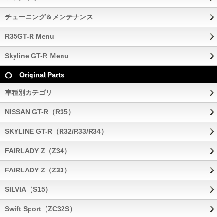
チューニング＆メンテナンス
R35GT-R Menu
Skyline GT-R Ｍenu
Original Parts
車種別カテゴリ
NISSAN GT-R（R35）
SKYLINE GT-R（R32/R33/R34）
FAIRLADY Z（Z34）
FAIRLADY Z（Z33）
SILVIA（S15）
Swift Sport（ZC32S）