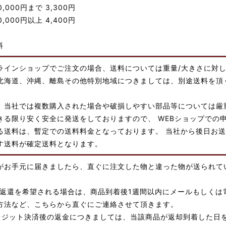
00,000円まで 3,300円
00,000円以上 4,400円
料
ラインショップでご注文の場合、送料については重量/大きさに対
北海道、沖縄、離島その他特別地域につきましては、別途送料を頂
、当社では複数購入された場合や破損しやすい部品等については厳
きる限り安く安全に発送をしておりますので、 WEBショップでの
る送料は、暫定での送料料金となっております。 当社から後日お送
す送料が確定送料となります。
がお手元に届きましたら、直ぐに注文した物と違った物が送られて
/返還を希望される場合は、商品到着後1週間以内にメールもしくは
方法など、こちらから直ぐにご連絡させて頂きます。
レジット決済後の返金につきましては、当該商品が返却到着した日