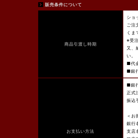
販売条件について
ショ
ご注
くま
※受
商品引渡し時期
又、
い。
■代
■銀
■銀
正式
振込
＜お
銀行
お支払い方法
支店