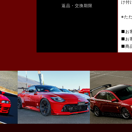
け付
返品・交換期限
※た
■お
■お
■商