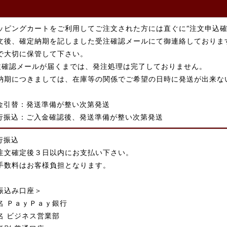
ッピングカートをご利用してご注文された方には直ぐに“注文申込確
文後、確定納期を記しました受注確認メールにて御連絡しておりま
で大切に保管して下さい。
注確認メールが届くまでは、発注処理は完了しておりません。
納期につきましては、在庫等の関係でご希望の日時に発送が出来な
金引替：発送準備が整い次第発送
行振込：ご入金確認後、発送準備が整い次第発送
行振込
注文確定後３日以内にお支払い下さい。
手数料はお客様負担となります。
振込み口座＞
名 ＰａｙＰａｙ銀行
名 ビジネス営業部