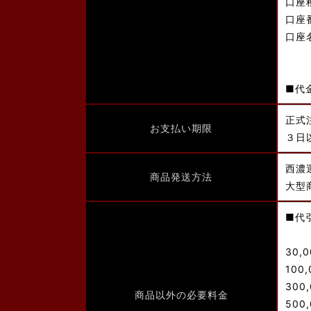
口座
口座
口座
■代
正式
お支払い期限
３日
西濃
商品発送方法
大型
■代
30,
100
300
商品以外の必要料金
500