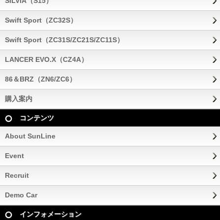
SILVIA（S15）
Swift Sport（ZC32S）
Swift Sport（ZC31S/ZC21S/ZC11S）
LANCER EVO.X（CZ4A）
86＆BRZ（ZN6/ZC6）
購入案内
コンテンツ
About SunLine
Event
Recruit
Demo Car
インフォメーション